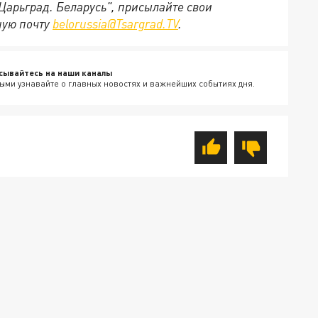
"Царьград. Беларусь", присылайте свои
ную почту
belorussia@Tsargrad.TV
.
сывайтесь на наши каналы
ыми узнавайте о главных новостях и важнейших событиях дня.