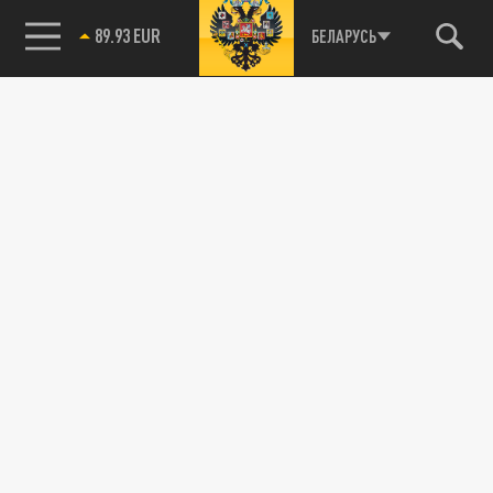
89.93 EUR
БЕЛАРУСЬ
85.64 BRENT