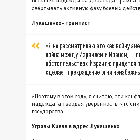
большие надежды на Дональда Трампа, к
свёртывать активную фазу боевых дейст
Лукашенко- трампист
«Я не рассматриваю это как войну ам
война между Израилем и Ираном, — п
обстоятельствах Израилю придётся п
сделает прекращение огня неизбежн
«Поэтому в этом году, я считаю, эти кон
надежда, а твёрдая уверенность, что он
государства.
Угрозы Киева в адрес Лукашенко