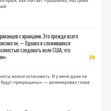
оторый, как считает Лукашенко, настроен
вий.
ериканцев с иранцами. Это прежде всего
ояснил он. — Однако в сложившихся
олностью следовать воле США, что
ым».
фликты можно остановить. И у меня даже не
и будут прекращены», — резюмировал глава