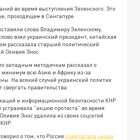
аний во время выступления Зеленского. Это
ue, проходящем в Сингапуре.
ставили слова Владимиру Зеленскому,
слово взял украинский президент, китайская
том рассказала старший политический
й Оливия Энос.
 по западным методичкам рассказал о
 минимум всю Азию и Африку из-за
ины. На всякий случай украинский политик
т свергать правительства.
икаций и информационной безопасности КНР
е устраивала "акцию протеста" во время
 Оливия Энос удалила из своих соцсетей
КНР.
ворил о том, что Россия
предлагала целых