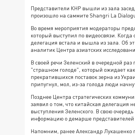
Представители КНР вышли из зала засед
произошло на саммите Shangri La Dialog
Во время мероприятия модераторы предо
который выступил по видеосвязи. Когда 
делегация встала и вышла из зала. Об э
аналитик Центра азиатских исследовани
В своей речи Зеленский в очередной раз
"страшном голоде", который ожидает как
прекратившихся поставок зерна из Укра
припугнул, мол, из-за голода люди начну
Позднее Центра стратегических коммун
заявил о том, что китайская делегация н
выступления Зеленского. В свою очередь
информацию о демарше представителей 
Напомним, ранее Александр Лукашенко го