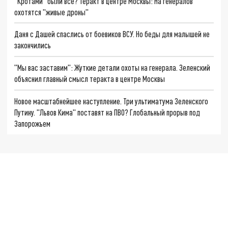
"Кротами" были все? Теракт в центре Москвы: На генералов
охотятся "живые дроны"
Даня с Дашей спаслись от боевиков ВСУ. Но беды для малышей не
закончились
"Мы вас заставим": Жуткие детали охоты на генерала. Зеленский
объяснил главный смысл теракта в центре Москвы
Новое масштабнейшее наступление. Три ультиматума Зеленского
Путину. "Львов Кима" поставят на ПВО? Глобальный прорыв под
Запорожьем