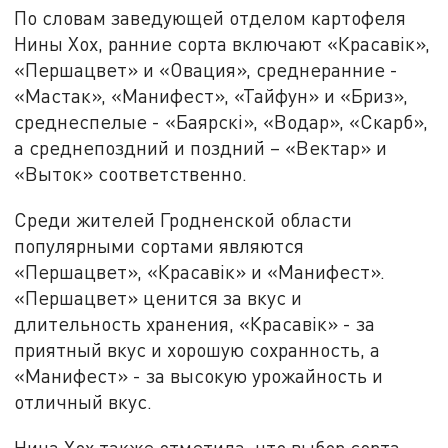
По словам заведующей отделом картофеля
Нины Хох, ранние сорта включают «Красавiк»,
«Першацвет» и «Овация», среднеранние -
«Мастак», «Манифест», «Тайфун» и «Бриз»,
среднеспелые - «Баярскi», «Водар», «Скарб»,
а среднепоздний и поздний – «Вектар» и
«Выток» соответственно.
Среди жителей Гродненской области
популярными сортами являются
«Першацвет», «Красавiк» и «Манифест».
«Першацвет» ценится за вкус и
длительность хранения, «Красавiк» - за
приятный вкус и хорошую сохранность, а
«Манифест» - за высокую урожайность и
отличный вкус.
Нина Хох также отметила, что выбор сорта