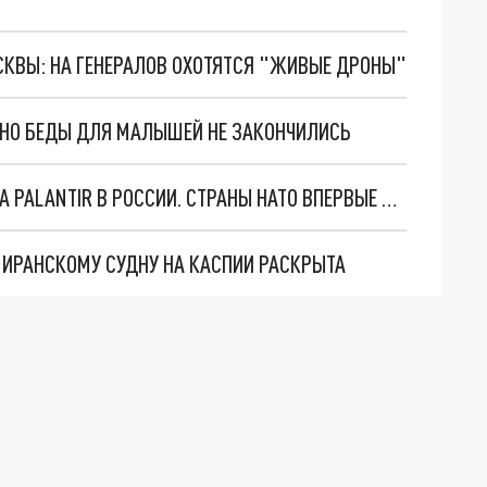
ОСКВЫ: НА ГЕНЕРАЛОВ ОХОТЯТСЯ "ЖИВЫЕ ДРОНЫ"
. НО БЕДЫ ДЛЯ МАЛЫШЕЙ НЕ ЗАКОНЧИЛИСЬ
"ОЧЕНЬ ПЛОХИЕ НОВОСТИ": БОЛЬШАЯ ОШИБКА PALANTIR В РОССИИ. СТРАНЫ НАТО ВПЕРВЫЕ ЗА СВО ОСТАНОВИЛИ ПОСТАВКИ ОРУЖИЯ. ВСУ ТЕРЯЮТ ПРИГРАНИЧЬЕ?
О ИРАНСКОМУ СУДНУ НА КАСПИИ РАСКРЫТА