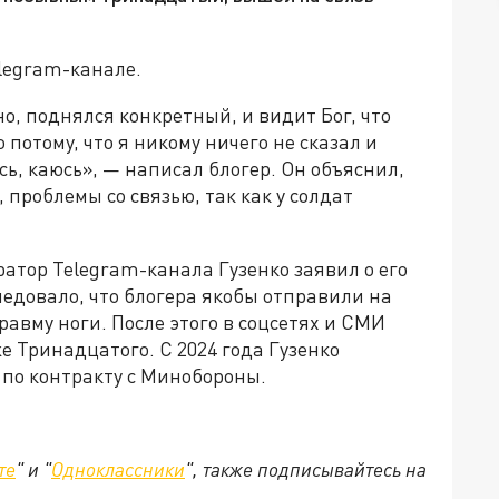
legram-канале.
но, поднялся конкретный, и видит Бог, что
о потому, что я никому ничего не сказал и
сь, каюсь», — написал блогер. Он объяснил,
, проблемы со связью, так как у солдат
тор Telegram-канала Гузенко заявил о его
едовало, что блогера якобы отправили на
равму ноги. После этого в соцсетях и СМИ
е Тринадцатого. С 2024 года Гузенко
 по контракту с Минобороны.
те
" и "
Одноклассники
", также подписывайтесь на