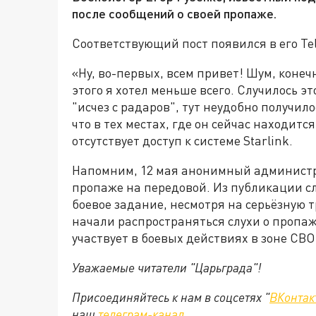
после сообщений о своей пропаже.
Соответствующий пост появился в его Te
«Ну, во-первых, всем привет! Шум, конеч
этого я хотел меньше всего. Случилось эт
"исчез с радаров", тут неудобно получило
что в тех местах, где он сейчас находится
отсутствует доступ к системе Starlink.
Напомним, 12 мая анонимный администра
пропаже на передовой. Из публикации сл
боевое задание, несмотря на серьёзную т
начали распространяться слухи о пропаж
участвует в боевых действиях в зоне СВО
Уважаемые читатели "Царьграда"!
Присоединяйтесь к нам в соцсетях "
ВКонтак
наш
телеграм-канал
.