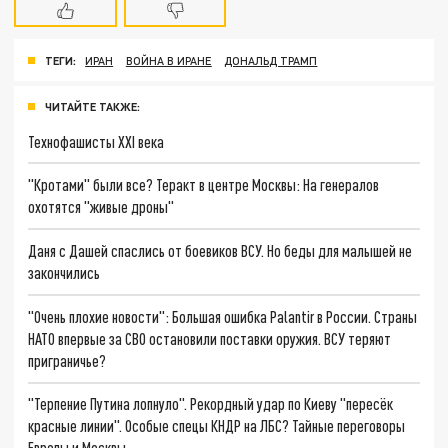
ТЕГИ:
ИРАН
ВОЙНА В ИРАНЕ
ДОНАЛЬД ТРАМП
ЧИТАЙТЕ ТАКЖЕ:
Технофашисты XXI века
"Кротами" были все? Теракт в центре Москвы: На генералов
охотятся "живые дроны"
Даня с Дашей спаслись от боевиков ВСУ. Но беды для малышей не
закончились
"Очень плохие новости": Большая ошибка Palantir в России. Страны
НАТО впервые за СВО остановили поставки оружия. ВСУ теряют
приграничье?
"Терпение Путина лопнуло". Рекордный удар по Киеву "пересёк
красные линии". Особые спецы КНДР на ЛБС? Тайные переговоры
Европы и Москвы