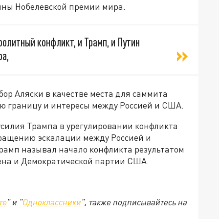
ойны Нобелевской премии мира.
ролитный конфликт, и Трамп, и Путин
ра,
бор Аляски в качестве места для саммита
ую границу и интересы между Россией и США.
усилия Трампа в урегулировании конфликта
вращению эскалации между Россией и
Трамп называл начало конфликта результатом
на и Демократической партии США.
те
" и "
Одноклассники
", также подписывайтесь на