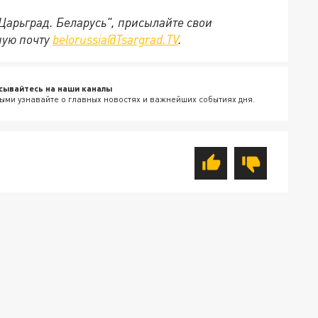
"Царьград. Беларусь", присылайте свои
ную почту
belorussia@Tsargrad.TV
.
сывайтесь на наши каналы
ыми узнавайте о главных новостях и важнейших событиях дня.