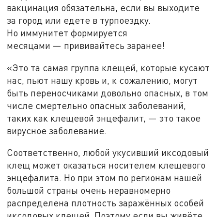
вакцинация обязательна, если вы
выходите
за
город или едете в
турпоездку.
Но
иммунитет формируется
месяцами
—
прививайтесь заранее!
«
Это та
самая группа клещей, которые кусают
нас, пьют нашу кровь и, к
сожалению, могут
быть переносчиками довольно опасных, в
том
числе смертельно опасных заболеваний,
таких как клещевой энцефалит,
—
это такое
вирусное заболевание.
Соответственно, любой укусивший иксодовый
клещ может оказаться носителем клещевого
энцефалита. Но
при этом по
регионам нашей
большой страны очень неравномерно
распределена плотность заражённых особей
иксодовых клещей. Поэтому если вы
живёте