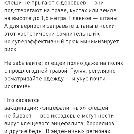
клещи не
прыгают с
деревьев
—
они
подстерегают на
траве, кустах или земле
на
высоте до
1,5
метра. Главное
—
штаны.
А
для верности заправьте штаны в
носки:
этот
«
эстетически сомнительный
»
,
но
суперэффективный трюк минимизирует
риск.
Не
забывайте: клещей полно даже на
полях
с
прошлогодней травой. Гуляя, регулярно
осматривайте одежду
—
и
укус почти
исключён.
Что касается
вакцинации:
«
энцефалитных
»
клещей
не
бывает
—
все иксодовые могут нести
вирус клещевого энцефалита, боррелиоз
и
другие беды. В
эндемичных регионах