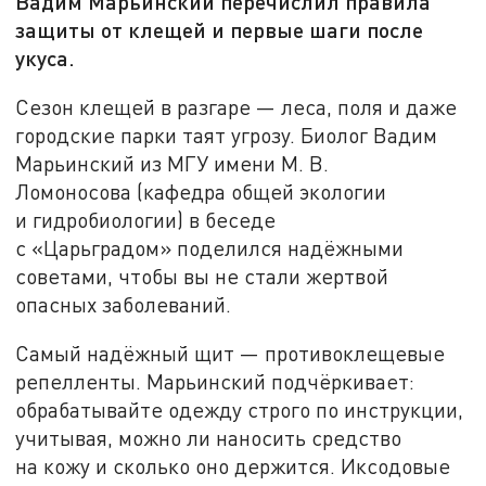
Вадим Марьинский перечислил правила
защиты от клещей и первые шаги после
укуса.
Сезон клещей в
разгаре
—
леса, поля и
даже
городские парки таят угрозу. Биолог Вадим
Марьинский из
МГУ имени
М. В.
Ломоносова
(кафедра общей экологии
и
гидробиологии) в
беседе
с
«
Царьградом
»
поделился надёжными
советами, чтобы вы
не
стали жертвой
опасных заболеваний.
Самый надёжный щит
—
противоклещевые
репелленты. Марьинский подчёркивает:
обрабатывайте одежду строго по
инструкции,
учитывая, можно
ли наносить средство
на
кожу и
сколько оно держится. Иксодовые