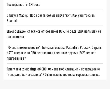
Технофашисты XXI века
Оплеуха Маску. "Пора снять белые перчатки": Как уничтожить
Starlink
Даня с Дашей спаслись от боевиков ВСУ. Но беды для малышей не
закончились
"Очень плохие новости": Большая ошибка Palantir в России. Страны
НАТО впервые за СВО остановили поставки оружия. ВСУ теряют
приграничье?
Три главных инсайда об СВО. Отмена мобилизации и возвращение
"генерала Армагеддона"? Отличные новости, которые ждали все