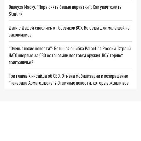
Оплеуха Маску. "Пора снять белые перчатки": Как уничтожить
Starlink
Даня с Дашей спаслись от боевиков ВСУ. Но беды для малышей не
закончились
"Очень плохие новости": Большая ошибка Palantir в России. Страны
НАТО впервые за СВО остановили поставки оружия. ВСУ теряют
приграничье?
Три главных инсайда об СВО. Отмена мобилизации и возвращение
"генерала Армагеддона"? Отличные новости, которые ждали все