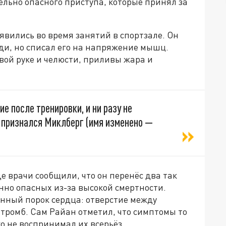
льно опасного приступа, которые принял за
вились во время занятий в спортзале. Он
ди, но списал его на напряжение мышц.
вой руке и челюсти, приливы жара и
ие после тренировки, и ни разу не
— признался Миклберг (имя изменено —
е врачи сообщили, что он перенёс два так
но опасных из-за высокой смертности.
нный порок сердца: отверстие между
 тромб. Сам Райан отметил, что симптомы то
го не воспринимал их всерьёз.