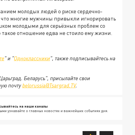
анием молодых людей о риске сердечно-
, что многие мужчины привыкли игнорировать
лишком молодыми для серьёзных проблем со
 такое отношение едва не стоило ему жизни.
те
" и "
Одноклассники
", также подписывайтесь на
"Царьград. Беларусь", присылайте свои
ную почту
belorussia@Tsargrad.TV
.
сывайтесь на наши каналы
ыми узнавайте о главных новостях и важнейших событиях дня.