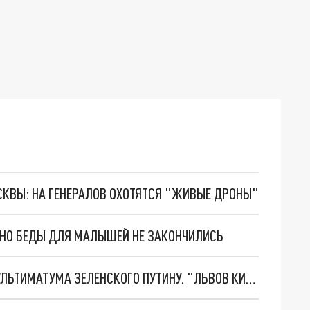
ОСКВЫ: НА ГЕНЕРАЛОВ ОХОТЯТСЯ "ЖИВЫЕ ДРОНЫ"
. НО БЕДЫ ДЛЯ МАЛЫШЕЙ НЕ ЗАКОНЧИЛИСЬ
НОВОЕ МАСШТАБНЕЙШЕЕ НАСТУПЛЕНИЕ. ТРИ УЛЬТИМАТУМА ЗЕЛЕНСКОГО ПУТИНУ. "ЛЬВОВ КИМА" ПОСТАВЯТ НА ПВО? ГЛОБАЛЬНЫЙ ПРОРЫВ ПОД ЗАПОРОЖЬЕМ