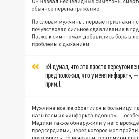
Он назвал неочевидные симптомы смерте
обычное перенапряжение.
По словам мужчины, первые признаки поя
почувствовал сильное сдавливание в гру
Позже к симптомам добавились боль в ле
проблемы с дыханием.
«Я думал, что это просто переутомлен
предположил, что у меня инфаркт», 
прим.).
Мужчина всё же обратился в больницу, гд
называемых «инфаркта вдовца» — особен
Медики также обнаружили у него врождё
предсердиями, через которое мог пройти
появлялись, то исчезали, поэтому он дол