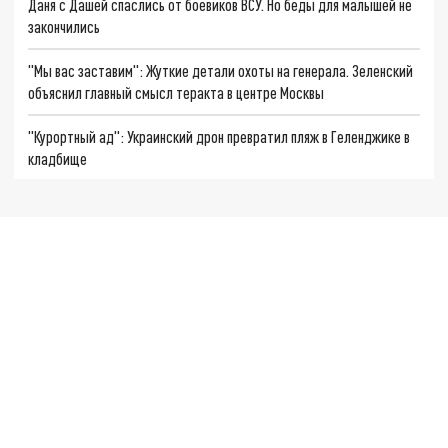
Даня с Дашей спаслись от боевиков ВСУ. Но беды для малышей не
закончились
"Мы вас заставим": Жуткие детали охоты на генерала. Зеленский
объяснил главный смысл теракта в центре Москвы
"Курортный ад": Украинский дрон превратил пляж в Геленджике в
кладбище