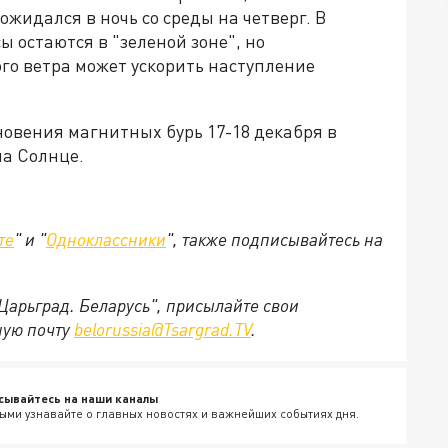
жидался в ночь со среды на четверг. В
 остаются в "зеленой зоне", но
го ветра может ускорить наступление
новения магнитных бурь 17-18 декабря в
на Солнце.
те
" и "
Одноклассники
", также подписывайтесь на
"Царьград. Беларусь", присылайте свои
ную почту
belorussia@Tsargrad.TV
.
сывайтесь на наши каналы
ыми узнавайте о главных новостях и важнейших событиях дня.