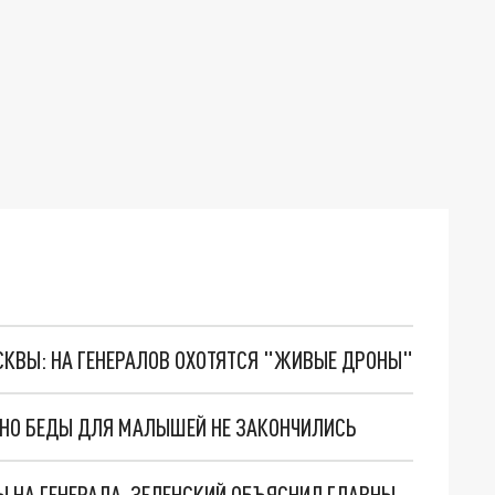
ОСКВЫ: НА ГЕНЕРАЛОВ ОХОТЯТСЯ "ЖИВЫЕ ДРОНЫ"
. НО БЕДЫ ДЛЯ МАЛЫШЕЙ НЕ ЗАКОНЧИЛИСЬ
"МЫ ВАС ЗАСТАВИМ": ЖУТКИЕ ДЕТАЛИ ОХОТЫ НА ГЕНЕРАЛА. ЗЕЛЕНСКИЙ ОБЪЯСНИЛ ГЛАВНЫЙ СМЫСЛ ТЕРАКТА В ЦЕНТРЕ МОСКВЫ