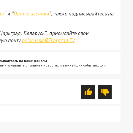
те
" и "
Одноклассники
", также подписывайтесь на
"Царьград. Беларусь", присылайте свои
ную почту
belorussia@Tsargrad.TV
.
сывайтесь на наши каналы
ыми узнавайте о главных новостях и важнейших событиях дня.