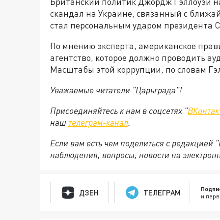
Британский политик Джордж Гэллоуэй на
скандал на Украине, связанный с ближ
стал персональным ударом президента С
По мнению эксперта, американское прав
агентство, которое должно проводить ау
Масштабы этой коррупции, по словам Гэл
Уважаемые читатели "Царьграда"!
Присоединяйтесь к нам в соцсетях "
ВКонтак
наш
телеграм-канал
.
Если вам есть чем поделиться с редакцией 
наблюдения, вопросы, новости на электрон
Подпи
ДЗЕН
ТЕЛЕГРАМ
и перв