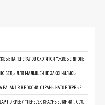
ОСКВЫ: НА ГЕНЕРАЛОВ ОХОТЯТСЯ "ЖИВЫЕ ДРОНЫ"
. НО БЕДЫ ДЛЯ МАЛЫШЕЙ НЕ ЗАКОНЧИЛИСЬ
"ОЧЕНЬ ПЛОХИЕ НОВОСТИ": БОЛЬШАЯ ОШИБКА PALANTIR В РОССИИ. СТРАНЫ НАТО ВПЕРВЫЕ ЗА СВО ОСТАНОВИЛИ ПОСТАВКИ ОРУЖИЯ. ВСУ ТЕРЯЮТ ПРИГРАНИЧЬЕ?
"ТЕРПЕНИЕ ПУТИНА ЛОПНУЛО". РЕКОРДНЫЙ УДАР ПО КИЕВУ "ПЕРЕСЁК КРАСНЫЕ ЛИНИИ". ОСОБЫЕ СПЕЦЫ КНДР НА ЛБС? ТАЙНЫЕ ПЕРЕГОВОРЫ ЕВРОПЫ И МОСКВЫ