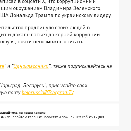
писал в соцсети X, что коррупционный
айшим окружением Владимира Зеленского,
ША Дональда Трампа по украинскому лидеру.
ительство продвинуло своих людей в
дит и докапываться до корней коррупции.
лоуэя, почти невозможно описать.
те
" и "
Одноклассники
", также подписывайтесь на
"Царьград. Беларусь", присылайте свои
ную почту
belorussia@Tsargrad.TV
.
сывайтесь на наши каналы
ыми узнавайте о главных новостях и важнейших событиях дня.