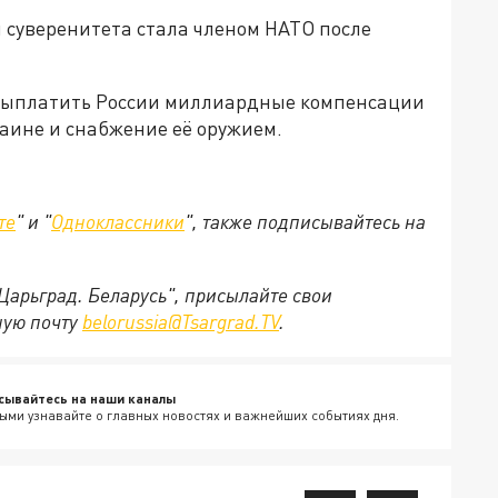
 суверенитета стала членом НАТО после
 выплатить России миллиардные компенсации
аине и снабжение её оружием.
те
" и "
Одноклассники
", также подписывайтесь на
"Царьград. Беларусь", присылайте свои
ную почту
belorussia@Tsargrad.TV
.
сывайтесь на наши каналы
ыми узнавайте о главных новостях и важнейших событиях дня.