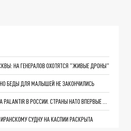
ОСКВЫ: НА ГЕНЕРАЛОВ ОХОТЯТСЯ "ЖИВЫЕ ДРОНЫ"
. НО БЕДЫ ДЛЯ МАЛЫШЕЙ НЕ ЗАКОНЧИЛИСЬ
"ОЧЕНЬ ПЛОХИЕ НОВОСТИ": БОЛЬШАЯ ОШИБКА PALANTIR В РОССИИ. СТРАНЫ НАТО ВПЕРВЫЕ ЗА СВО ОСТАНОВИЛИ ПОСТАВКИ ОРУЖИЯ. ВСУ ТЕРЯЮТ ПРИГРАНИЧЬЕ?
О ИРАНСКОМУ СУДНУ НА КАСПИИ РАСКРЫТА