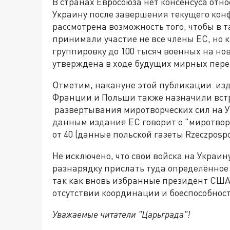
В странах Евросоюза нет консенсуса отн
Украину после завершения текущего конфл
рассмотрена возможность того, чтобы в 
принимали участие не все члены ЕС, но к
группировку до 100 тысяч военных на но
утверждена в ходе будущих мирных перег
Отметим, накануне этой публикации изда
Франции и Польши также назначили вст
развертывания миротворческих сил на У
данным издания ЕС говорит о "миротвор
от 40 (данные польской газеты Rzeczpospo
Не исключено, что свои войска на Украи
разнарядку прислать туда определённое 
так как вновь избранные президент США
отсутствии координации и боеспособност
Уважаемые читатели "Царьграда"!