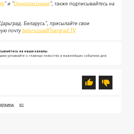
те
" и "
Одноклассники
", также подписывайтесь на
"Царьград. Беларусь", присылайте свои
ную почту
belorussia@Tsargrad.TV
сывайтесь на наши каналы
ыми узнавайте о главных новостях и важнейших событиях дня.
УКРАИНА
ЕС