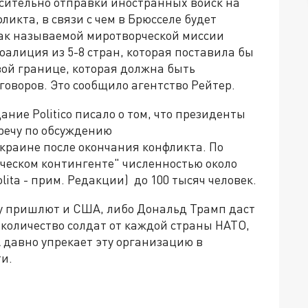
осительно отправки иностранных войск на
икта, в связи с чем в Брюсселе будет
так называемой миротворческой миссии
оалиция из 5-8 стран, которая поставила бы
вой границе, которая должна быть
оворов. Это сообщило агентство Рейтер.
ние Politico писало о том, что президенты
речу по обсуждению
краине после окончания конфликта. По
ческом контингенте" численностью около
lita - прим. Редакции) до 100 тысяч человек.
ну пришлют и США, либо Дональд Трамп даст
количество солдат от каждой страны НАТО,
 давно упрекает эту организацию в
и.