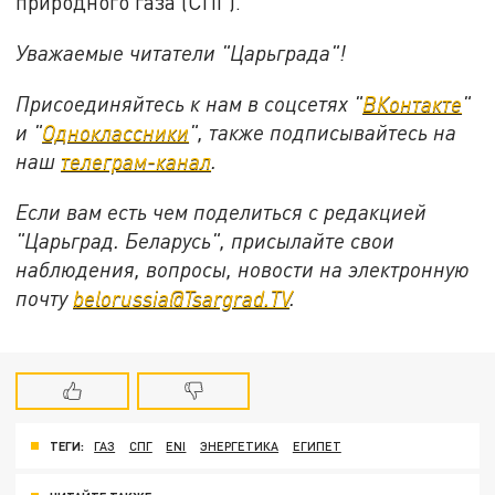
природного газа (СПГ).
Уважаемые читатели "Царьграда"!
Присоединяйтесь к нам в соцсетях "
ВКонтакте
"
и "
Одноклассники
", также подписывайтесь на
наш
телеграм-канал
.
Если вам есть чем поделиться с редакцией
"Царьград. Беларусь", присылайте свои
наблюдения, вопросы, новости на электронную
почту
belorussia@Tsargrad.TV
.
ТЕГИ:
ГАЗ
СПГ
ENI
ЭНЕРГЕТИКА
ЕГИПЕТ