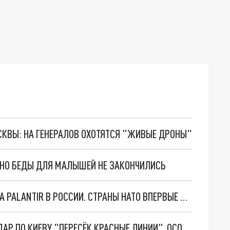
ОСКВЫ: НА ГЕНЕРАЛОВ ОХОТЯТСЯ "ЖИВЫЕ ДРОНЫ"
. НО БЕДЫ ДЛЯ МАЛЫШЕЙ НЕ ЗАКОНЧИЛИСЬ
"ОЧЕНЬ ПЛОХИЕ НОВОСТИ": БОЛЬШАЯ ОШИБКА PALANTIR В РОССИИ. СТРАНЫ НАТО ВПЕРВЫЕ ЗА СВО ОСТАНОВИЛИ ПОСТАВКИ ОРУЖИЯ. ВСУ ТЕРЯЮТ ПРИГРАНИЧЬЕ?
"ТЕРПЕНИЕ ПУТИНА ЛОПНУЛО". РЕКОРДНЫЙ УДАР ПО КИЕВУ "ПЕРЕСЁК КРАСНЫЕ ЛИНИИ". ОСОБЫЕ СПЕЦЫ КНДР НА ЛБС? ТАЙНЫЕ ПЕРЕГОВОРЫ ЕВРОПЫ И МОСКВЫ