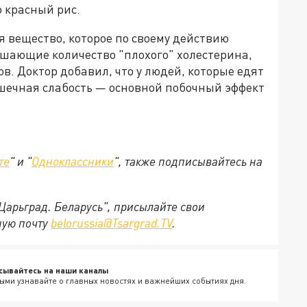
о красный рис.
я вещество, которое по своему действию
шающие количество "плохого" холестерина,
в. Доктор добавил, что у людей, которые едят
шечная слабость — основной побочный эффект
те
" и "
Одноклассники
", также подписывайтесь на
"Царьград. Беларусь", присылайте свои
ную почту
belorussia@Tsargrad.TV
.
сывайтесь на наши каналы
ыми узнавайте о главных новостях и важнейших событиях дня.