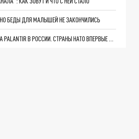
АЛА": КАК ЗОВУТ И ЧТО С НЕЙ СТАЛО
. НО БЕДЫ ДЛЯ МАЛЫШЕЙ НЕ ЗАКОНЧИЛИСЬ
"ОЧЕНЬ ПЛОХИЕ НОВОСТИ": БОЛЬШАЯ ОШИБКА PALANTIR В РОССИИ. СТРАНЫ НАТО ВПЕРВЫЕ ЗА СВО ОСТАНОВИЛИ ПОСТАВКИ ОРУЖИЯ. ВСУ ТЕРЯЮТ ПРИГРАНИЧЬЕ?