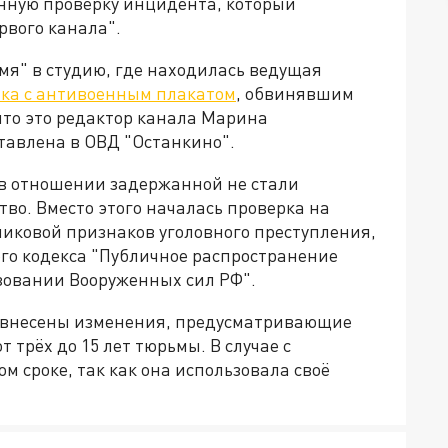
нную проверку инцидента, который
рвого канала".
мя" в студию, где находилась ведущая
ка с антивоенным плакатом
, обвинявшим
что это редактор канала Марина
тавлена в ОВД "Останкино".
 в отношении задержанной не стали
во. Вместо этого началась проверка на
иковой признаков уголовного преступления,
ого кодекса "Публичное распространение
зовании Вооруженных сил РФ".
и внесены изменения, предусматривающие
 трёх до 15 лет тюрьмы. В случае с
м сроке, так как она использовала своё