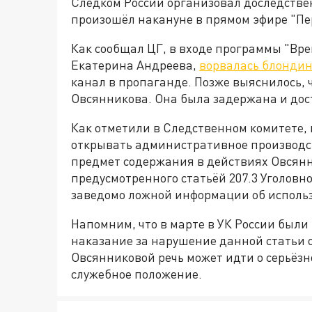
Следком России организовал доследстве
произошёл накануне в прямом эфире "Пе
Как сообщал ЦГ, в входе программы "Вре
Екатерина Андреева,
ворвалась блондин
канал в пропаганде. Позже выяснилось, 
Овсянникова. Она была задержана и дос
Как отметили в Следственном комитете,
открывать административное производст
предмет содержания в действиях Овсянн
предусмотренного статьёй 207.3 Уголовн
заведомо ложной информации об исполь
Напомним, что в марте в УК России был
наказание за нарушение данной статьи от
Овсянниковой речь может идти о серьёзно
служебное положение.