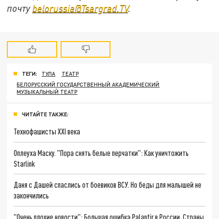
почту
belorussia@Tsargrad.TV
.
ТЕГИ:
ТУЛА
ТЕАТР
БЕЛОРУССКИЙ ГОСУДАРСТВЕННЫЙ АКАДЕМИЧЕСКИЙ
МУЗЫКАЛЬНЫЙ ТЕАТР
ЧИТАЙТЕ ТАКЖЕ:
Технофашисты XXI века
Оплеуха Маску. "Пора снять белые перчатки": Как уничтожить
Starlink
Даня с Дашей спаслись от боевиков ВСУ. Но беды для малышей не
закончились
"Очень плохие новости": Большая ошибка Palantir в России. Страны