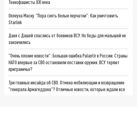
Технофашисты XXI века
Оплеуха Маску. "Пора снять белые перчатки": Как уничтожить
Starlink
Даня с Дашей спаслись от боевиков ВСУ. Но беды для малышей не
закончились
"Очень плохие новости": Большая ошибка Palantir в России. Страны
НАТО впервые за СВО остановили поставки оружия. ВСУ теряют
приграничье?
Три главных инсайда об СВО. Отмена мобилизации и возвращение
"генерала Армагеддона"? Отличные новости, которые ждали все