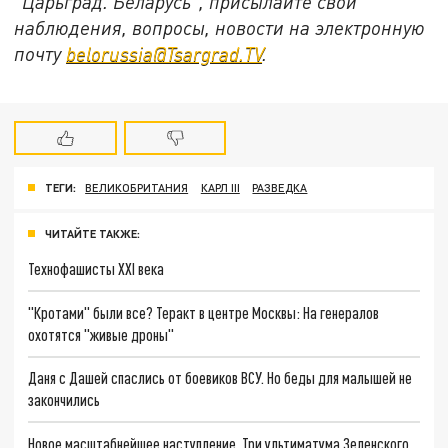
"Царьград. Беларусь", присылайте свои
наблюдения, вопросы, новости на электронную
почту
belorussia@Tsargrad.TV
.
ТЕГИ:
ВЕЛИКОБРИТАНИЯ
КАРЛ III
РАЗВЕДКА
ЧИТАЙТЕ ТАКЖЕ:
Технофашисты XXI века
"Кротами" были все? Теракт в центре Москвы: На генералов
охотятся "живые дроны"
Даня с Дашей спаслись от боевиков ВСУ. Но беды для малышей не
закончились
Новое масштабнейшее наступление. Три ультиматума Зеленского