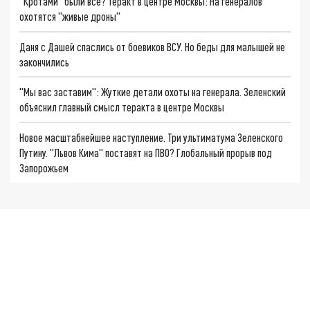
"Кротами" были все? Теракт в центре Москвы: На генералов
охотятся "живые дроны"
Даня с Дашей спаслись от боевиков ВСУ. Но беды для малышей не
закончились
"Мы вас заставим": Жуткие детали охоты на генерала. Зеленский
объяснил главный смысл теракта в центре Москвы
Новое масштабнейшее наступление. Три ультиматума Зеленского
Путину. "Львов Кима" поставят на ПВО? Глобальный прорыв под
Запорожьем