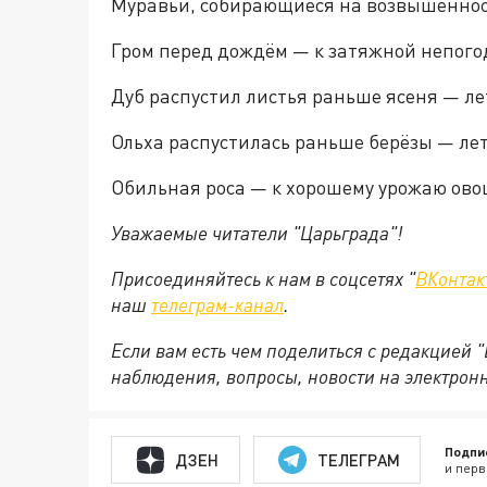
Муравьи, собирающиеся на возвышеннос
Гром перед дождём — к затяжной непого
Дуб распустил листья раньше ясеня — лет
Ольха распустилась раньше берёзы — ле
Обильная роса — к хорошему урожаю ово
Уважаемые читатели "Царьграда"!
Присоединяйтесь к нам в соцсетях "
ВКонтак
наш
телеграм-канал
.
Если вам есть чем поделиться с редакцией 
наблюдения, вопросы, новости на электрон
Подпи
ДЗЕН
ТЕЛЕГРАМ
и перв