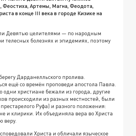
, Феостиха, Артемы, Магна, Феодота,
ста в конце III века в городе Кизике на
али Девятью целителями — по народным
и телесных болезнях и эпидемиях, поэтому
берегу Дарданелльского пролива.
ься ещё со времён проповеди апостола Павла.
о одни христиане бежали из города, другие
ков происходили из разных местностей, были
 престарелого Руфа) и разного положения:
не и клирики. Их объединяла вера во Христа
ю веру.
исповедовали Христа и обличали языческое