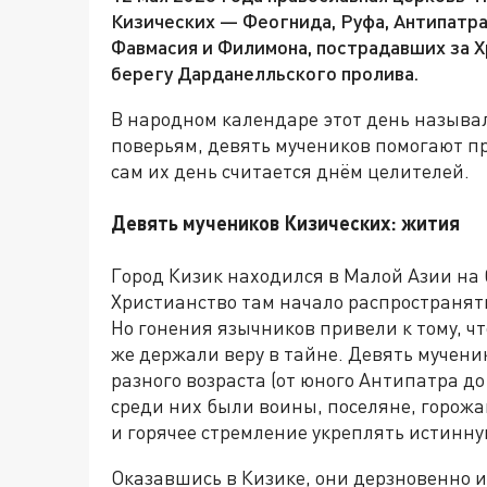
Кизических — Феогнида, Руфа, Антипатра
Фавмасия и Филимона, пострадавших за Хри
берегу Дарданелльского пролива.
В народном календаре этот день назыв
поверьям, девять мучеников помогают пр
сам их день считается днём целителей.
Девять мучеников Кизических: жития
Город Кизик находился в Малой Азии на 
Христианство там начало распространят
Но гонения язычников привели к тому, чт
же держали веру в тайне. Девять мучени
разного возраста (от юного Антипатра до
среди них были воины, поселяне, горожа
и горячее стремление укреплять истинну
Оказавшись в Кизике, они дерзновенно 