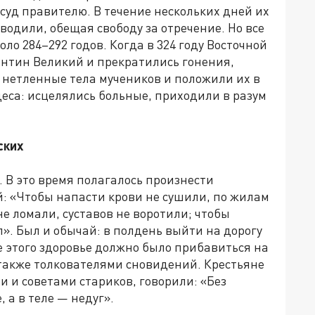
 суд правителю. В течение нескольких дней их
водили, обещая свободу за отречение. Но все
ло 284–292 годов. Когда в 324 году Восточной
нтин Великий и прекратились гонения,
 нетленные тела мучеников и положили их в
еса: исцелялись больные, приходили в разум
ских
. В это время полагалось произнести
й: «Чтобы напасти крови не сушили, по жилам
не ломали, суставов не воротили; чтобы
ел». Был и обычай: в полдень выйти на дорогу
е этого здоровье должно было прибавиться на
 также толкователями сновидений. Крестьяне
и и советами стариков, говорили: «Без
 а в теле — недуг».