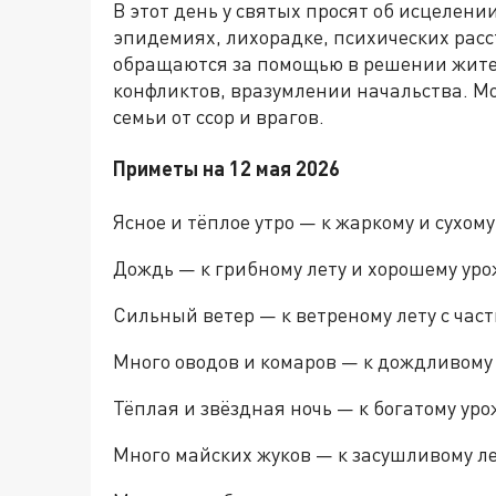
В этот день у святых просят об исцелен
эпидемиях, лихорадке, психических расс
обращаются за помощью в решении житей
конфликтов, вразумлении начальства. Мо
семьи от ссор и врагов.
Приметы на 12 мая 2026
Ясное и тёплое утро — к жаркому и сухому
Дождь — к грибному лету и хорошему ур
Сильный ветер — к ветреному лету с час
Много оводов и комаров — к дождливому
Тёплая и звёздная ночь — к богатому уро
Много майских жуков — к засушливому ле