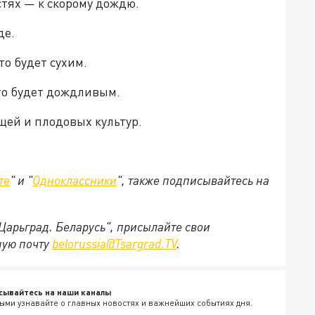
тях — к скорому дождю.
де.
о будет сухим.
то будет дождливым.
щей и плодовых культур.
те
" и "
Одноклассники
", также подписывайтесь на
"Царьград. Беларусь", присылайте свои
ную почту
belorussia@Tsargrad.TV
.
сывайтесь на наши каналы
ыми узнавайте о главных новостях и важнейших событиях дня.