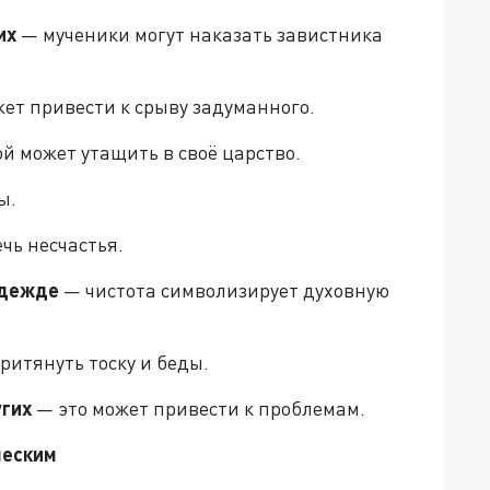
их
— мученики могут наказать завистника
ет привести к срыву задуманного.
й может утащить в своё царство.
ы.
чь несчастья.
одежде
— чистота символизирует духовную
ритянуть тоску и беды.
угих
— это может привести к проблемам.
ческим