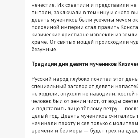
нечестие. Их схватили и представили на
пытали, заключали в темницу и снова вы
девять мучеников были усечены мечом око
половиной империи стал править Конста
кизические христиане извлекли из земли
храме. От святых мощей происходили чуд
безумные.
Традиции дня девяти мучеников Кизиче
Русский народ глубоко почитал этот день
специальный заговор от девяти напасте
не ходили, опухоли не наводили, костей 
человек был от земли чист, от воды свет
и подставить лицо тёплому ветру — посл
целый год. Девять мучеников считались
начинали пахоту и сев только с молитвам
времени и без меры — будет грех на душе,