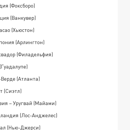
дия (Фоксборо)
рция (Ванкувер)
асао (Хьюстон)
Япония (Арлингтон)
 Эквадор (Филадельфия)
 (Гуадалупе)
-Верде (Атланта)
т (Сиэтл)
авия – Уругвай (Майами)
Зеландия (Лос-Анджелес)
егал (Нью-Джерси)