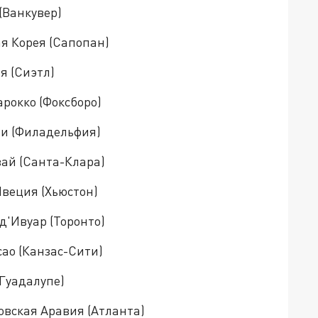
 (Ванкувер)
ая Корея (Сапопан)
я (Сиэтл)
арокко (Фоксборо)
ити (Филадельфия)
гвай (Санта-Клара)
Швеция (Хьюстон)
-д'Ивуар (Торонто)
сао (Канзас-Сити)
(Гуадалупе)
довская Аравия (Атланта)