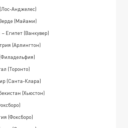
 (Лос-Анджелес)
-Верде (Майами)
 – Египет (Ванкувер)
стрия (Арлингтон)
к (Филадельфия)
гал (Торонто)
жир (Санта-Клара)
збекистан (Хьюстон)
Фоксборо)
тия (Фоксборо)