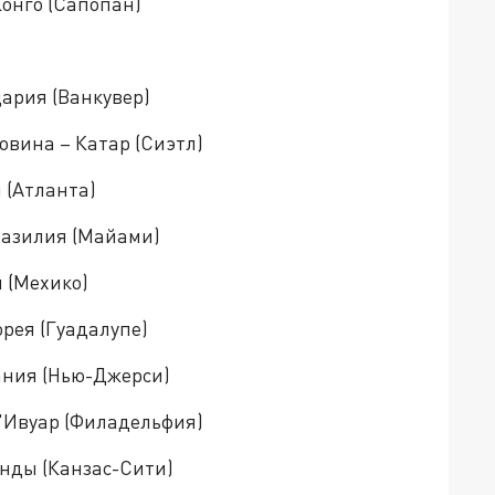
Конго (Сапопан)
цария (Ванкувер)
говина – Катар (Сиэтл)
и (Атланта)
Бразилия (Майами)
я (Мехико)
орея (Гуадалупе)
мания (Нью-Джерси)
-д'Ивуар (Филадельфия)
ланды (Канзас-Сити)