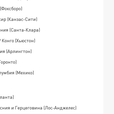
 (Фоксборо)
жир (Канзас-Сити)
дания (Санта-Клара)
Р Конго (Хьюстон)
тия (Арлингтон)
Торонто)
олумбия (Мехико)
тланта)
осния и Герцеговина (Лос-Анджелес)