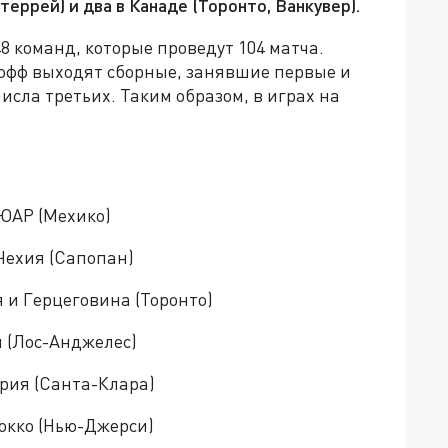
еррей) и два в Канаде (Торонто, Ванкувер).
8 команд, которые проведут 104 матча.
-офф выходят сборные, занявшие первые и
числа третьих. Таким образом, в играх на
– ЮАР (Мехико)
 Чехия (Сапопан)
я и Герцеговина (Торонто)
й (Лос-Анджелес)
ария (Санта-Клара)
рокко (Нью-Джерси)