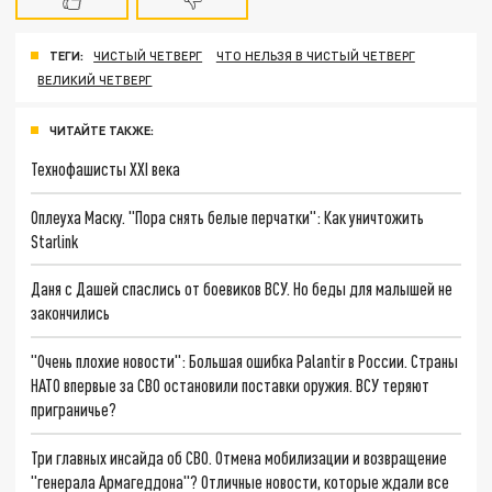
ТЕГИ:
ЧИСТЫЙ ЧЕТВЕРГ
ЧТО НЕЛЬЗЯ В ЧИСТЫЙ ЧЕТВЕРГ
ВЕЛИКИЙ ЧЕТВЕРГ
ЧИТАЙТЕ ТАКЖЕ:
Технофашисты XXI века
Оплеуха Маску. "Пора снять белые перчатки": Как уничтожить
Starlink
Даня с Дашей спаслись от боевиков ВСУ. Но беды для малышей не
закончились
"Очень плохие новости": Большая ошибка Palantir в России. Страны
НАТО впервые за СВО остановили поставки оружия. ВСУ теряют
приграничье?
Три главных инсайда об СВО. Отмена мобилизации и возвращение
"генерала Армагеддона"? Отличные новости, которые ждали все