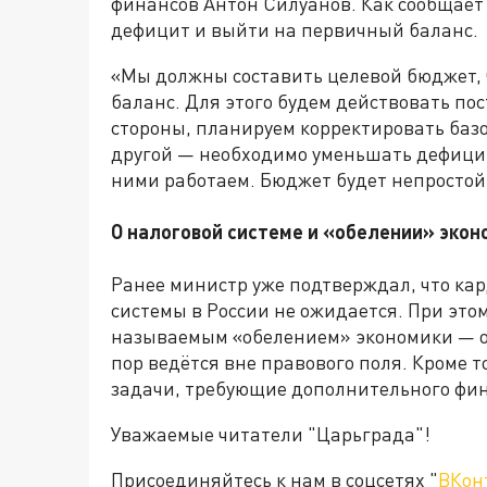
финансов Антон Силуанов. Как сообщае
дефицит и выйти на первичный баланс.
«Мы должны составить целевой бюджет, 
баланс. Для этого будем действовать по
стороны, планируем корректировать базо
другой — необходимо уменьшать дефицит
ними работаем. Бюджет будет непростой,
О налоговой системе и «обелении» экон
Ранее министр уже подтверждал, что к
системы в России не ожидается. При это
называемым «обелением» экономики — от
пор ведётся вне правового поля. Кроме 
задачи, требующие дополнительного фи
Уважаемые читатели "Царьграда"!
Присоединяйтесь к нам в соцсетях "
ВКон