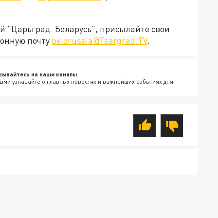
.
ей "Царьград. Беларусь", присылайте свои
ронную почту
belorussia@Tsargrad.TV
.
сывайтесь на наши каналы
ыми узнавайте о главных новостях и важнейших событиях дня.