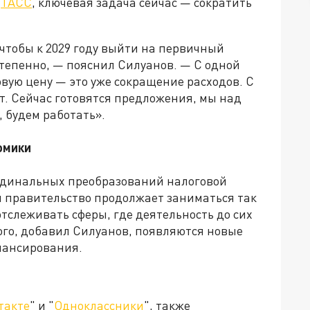
т
ТАСС
, ключевая задача сейчас — сократить
чтобы к 2029 году выйти на первичный
степенно, — пояснил Силуанов. — С одной
вую цену — это уже сокращение расходов. С
. Сейчас готовятся предложения, мы над
 будем работать».
омики
ардинальных преобразований налоговой
м правительство продолжает заниматься так
слеживать сферы, где деятельность до сих
того, добавил Силуанов, появляются новые
нансирования.
такте
" и "
Одноклассники
", также