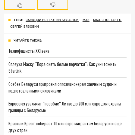
ТЕГИ:
САНКЦИИ ЕС ПРОТИВ БЕЛАРУСИ
МАЗ
МАЗ-СПОРТАВТО
СЕРГЕЙ ВЯЗОВИЧ
ЧИТАЙТЕ ТАКЖЕ:
Технофашисты XXI века
Оплеуха Маску. "Пора снять белые перчатки": Как уничтожить
Starlink
Совбез Беларуси пригрозил оппозиционерам заочным судом и
подготовленными силовиками
Евросоюз увеличит "пособие" Литве до 200 млн евро для охраны
границы с Беларусью
Красный Крест собирает 10 млн евро мигрантам Беларуси и еще
двух стран