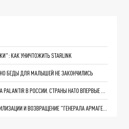
ТКИ": КАК УНИЧТОЖИТЬ STARLINK
. НО БЕДЫ ДЛЯ МАЛЫШЕЙ НЕ ЗАКОНЧИЛИСЬ
"ОЧЕНЬ ПЛОХИЕ НОВОСТИ": БОЛЬШАЯ ОШИБКА PALANTIR В РОССИИ. СТРАНЫ НАТО ВПЕРВЫЕ ЗА СВО ОСТАНОВИЛИ ПОСТАВКИ ОРУЖИЯ. ВСУ ТЕРЯЮТ ПРИГРАНИЧЬЕ?
ТРИ ГЛАВНЫХ ИНСАЙДА ОБ СВО. ОТМЕНА МОБИЛИЗАЦИИ И ВОЗВРАЩЕНИЕ "ГЕНЕРАЛА АРМАГЕДДОНА"? ОТЛИЧНЫЕ НОВОСТИ, КОТОРЫЕ ЖДАЛИ ВСЕ