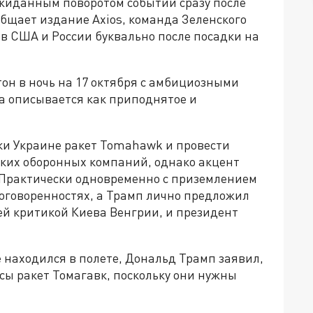
ожиданным поворотом событий сразу после
общает издание Axios, команда Зеленского
в США и России буквально после посадки на
он в ночь на 17 октября с амбициозными
а описывается как приподнятое и
ки Украине ракет Tomahawk и провести
ких оборонных компаний, однако акцент
. Практически одновременно с приземлением
договоренностях, а Трамп лично предложил
ей критикой Киева Венгрии, и президент
е находился в полете, Дональд Трамп заявил,
сы ракет Томагавк, поскольку они нужны