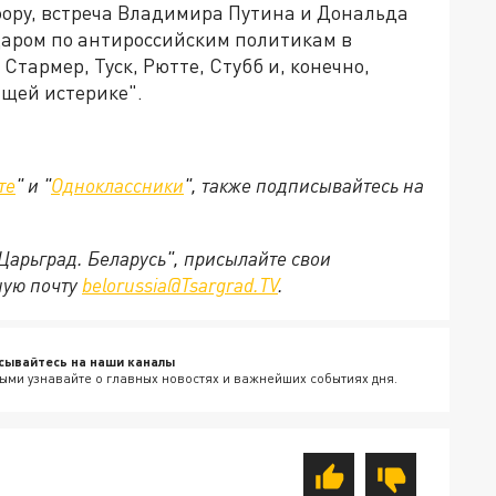
ору, встреча Владимира Путина и Дональда
даром по антироссийским политикам в
 Стармер, Туск, Рютте, Стубб и, конечно,
ящей истерике".
те
" и "
Одноклассники
", также подписывайтесь на
"Царьград. Беларусь", присылайте свои
ную почту
belorussia@Tsargrad.TV
.
сывайтесь на наши каналы
ыми узнавайте о главных новостях и важнейших событиях дня.