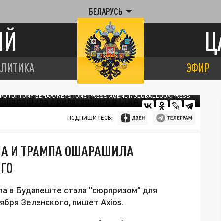
БЕЛАРУСЬ
ИЙ
Ц
АЛИТИКА
ЭФИР
ФОТО: TONY BEHAR/KEYSTONE PRESS AGENCY/GLOBALLOOKPRESS
ПОДПИШИТЕСЬ:
ИНА И ТРАМПА ОШАРАШИЛА
ОГО
па в Будапеште стала "сюрпризом" для
ября Зеленского, пишет Axios.