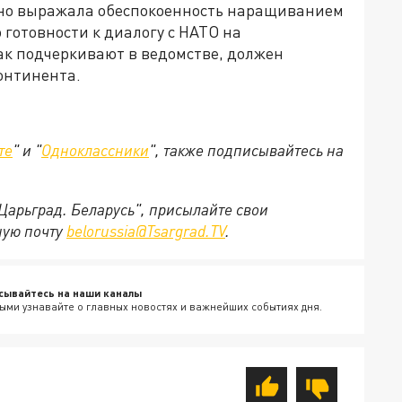
тно выражала обеспокоенность наращиванием
 готовности к диалогу с НАТО на
ак подчеркивают в ведомстве, должен
онтинента.
те
" и "
Одноклассники
", также подписывайтесь на
"Царьград. Беларусь", присылайте свои
ную почту
belorussia@Tsargrad.TV
.
сывайтесь на наши каналы
ыми узнавайте о главных новостях и важнейших событиях дня.