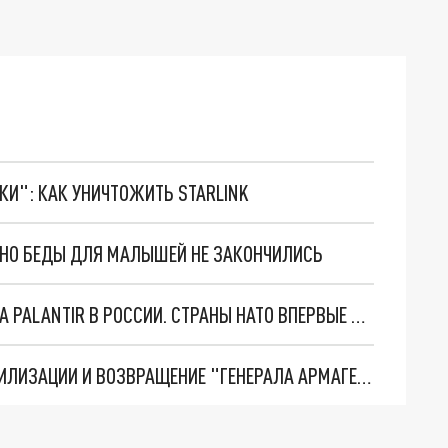
ТКИ": КАК УНИЧТОЖИТЬ STARLINK
. НО БЕДЫ ДЛЯ МАЛЫШЕЙ НЕ ЗАКОНЧИЛИСЬ
"ОЧЕНЬ ПЛОХИЕ НОВОСТИ": БОЛЬШАЯ ОШИБКА PALANTIR В РОССИИ. СТРАНЫ НАТО ВПЕРВЫЕ ЗА СВО ОСТАНОВИЛИ ПОСТАВКИ ОРУЖИЯ. ВСУ ТЕРЯЮТ ПРИГРАНИЧЬЕ?
ТРИ ГЛАВНЫХ ИНСАЙДА ОБ СВО. ОТМЕНА МОБИЛИЗАЦИИ И ВОЗВРАЩЕНИЕ "ГЕНЕРАЛА АРМАГЕДДОНА"? ОТЛИЧНЫЕ НОВОСТИ, КОТОРЫЕ ЖДАЛИ ВСЕ