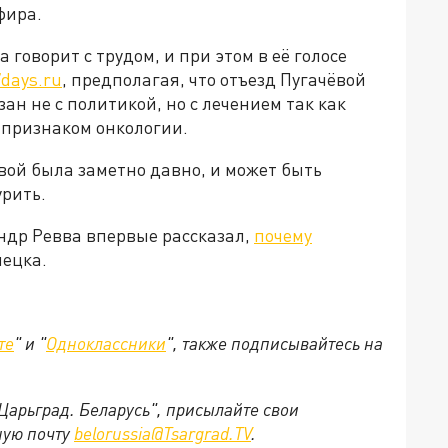
фира.
 говорит с трудом, и при этом в её голосе
7days.ru
, предполагая, что отъезд Пугачёвой
ан не с политикой, но с лечением так как
 признаком онкологии.
ёвой была заметно давно, и может быть
урить.
ндр Ревва впервые рассказал,
почему
нецка.
те
" и "
Одноклассники
", также подписывайтесь на
"Царьград. Беларусь", присылайте свои
ную почту
belorussia@Tsargrad.TV
.