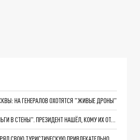
ОСКВЫ: НА ГЕНЕРАЛОВ ОХОТЯТСЯ "ЖИВЫЕ ДРОНЫ"
ЛУКАШЕНКО ПРЕКРАЩАЕТ "ВКЛАДЫВАТЬ ДЕНЬГИ В СТЕНЫ". ПРЕЗИДЕНТ НАШЁЛ, КОМУ ИХ ОТДАТЬ
ТУРПОТОК УПАЛ В ДЕСЯТКИ РАЗ: МИНСК ПОТЕРЯЛ СВОЮ ТУРИСТИЧЕСКУЮ ПРИВЛЕКАТЕЛЬНОСТЬ