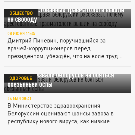
Глава Минздрава Белоруссии рассказал,
почему арестованные травматологи вышли
ОБЩЕСТВО
на свободу
08 ИЮНЯ 11:45
Дмитрий Пиневич, поручившийся за
врачей-коррупционеров перед
президентом, убеждён, что на воле труд
этих...
Медики призвали белорусов не бояться
ЗДОРОВЬЕ
обезьяньей оспы
24 МАЯ 08:41
В Министерстве здравоохранения
Белоруссии оценивают шансы завоза в
республику нового вируса, как низкие.