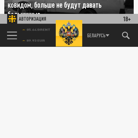
ковидом, больше не будут давать
больничные
18+
АВТОРИЗАЦИЯ
22 ДЕКАБРЯ 11:48
85.64 BRENT
БЕЛАРУСЬ
Контакты первого и второго уровней
больше не будут иметь возможность
отдыхать, дожидаясь результатов своих...
ОБЩЕСТВО
Минздрав Беларуси разъяснил когда можно
идти на повторную вакцинацию