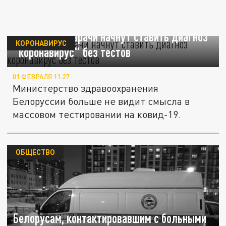
Белорусские врачи начнут ставить диагноз
КОРОНАВИРУС
"коронавирус" без тестов
01 ФЕВРАЛЯ 11:27
Министерство здравоохранения
Белоруссии больше не видит смысла в
массовом тестировании на ковид-19.
ОБЩЕСТВО
Белорусам, контактировавшим с больными