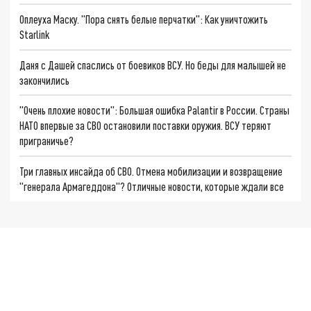
Оплеуха Маску. "Пора снять белые перчатки": Как уничтожить
Starlink
Даня с Дашей спаслись от боевиков ВСУ. Но беды для малышей не
закончились
"Очень плохие новости": Большая ошибка Palantir в России. Страны
НАТО впервые за СВО остановили поставки оружия. ВСУ теряют
приграничье?
Три главных инсайда об СВО. Отмена мобилизации и возвращение
"генерала Армагеддона"? Отличные новости, которые ждали все