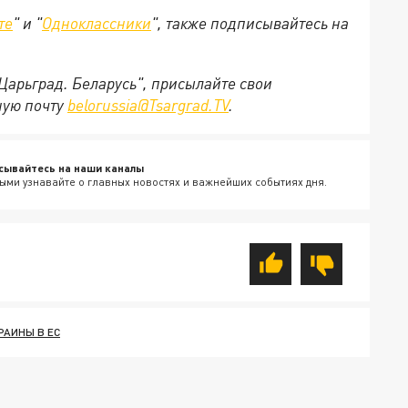
те
" и "
Одноклассники
", также подписывайтесь на
"Царьград. Беларусь", присылайте свои
ную почту
belorussia@Tsargrad.TV
.
сывайтесь на наши каналы
ыми узнавайте о главных новостях и важнейших событиях дня.
РАИНЫ В ЕС