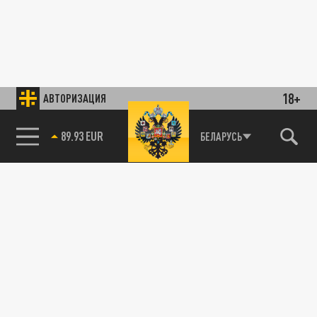
18+
АВТОРИЗАЦИЯ
89.93 EUR
БЕЛАРУСЬ
Генпрокуратура Армении отреагировала на
НОВОСТИ ДНЯ