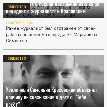
Baza: Глава СК России Бастрыкин взялся за
ОБЩЕСТВО
инцидент с журналистом Красовским
24 ОКТЯБРЯ 11:53
Ранее журналист был отстранён от своей
работы решением главреда RT Маргариты
Симоньян
ОБЩЕСТВО
Уволенный Симоньян Красовский объяснил
причину высказывания о детях: “Тебя
несёт”