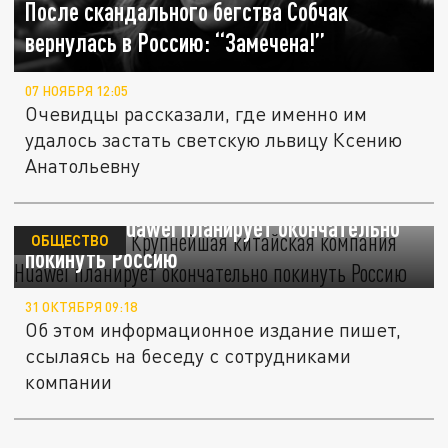
После скандального бегства Собчак
вернулась в Россию: “Замечена!”
07 НОЯБРЯ 12:05
Очевидцы рассказали, где именно им
удалось застать светскую львицу Ксению
Анатольевну
“Известия”: Крупнейшая китайская
компания Huawei планирует окончательно
ОБЩЕСТВО
покинуть Россию
31 ОКТЯБРЯ 09:18
Об этом информационное издание пишет,
ссылаясь на беседу с сотрудниками
компании