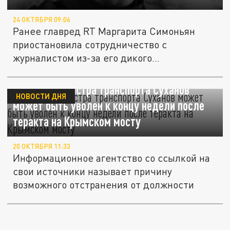
24 ОКТЯБРЯ 09:06
Ранее главред RT Маргарита Симоньян
приостановила сотрудничество с
журналистом из-за его дикого
высказывания
РБК: Замминистра транспорта Суханов
НОВОСТИ ДНЯ
может быть уволен к концу недели после
теракта на Крымском мосту
20 ОКТЯБРЯ 11:33
Информационное агентство со ссылкой на
свои источники называет причину
возможного отстранения от должности