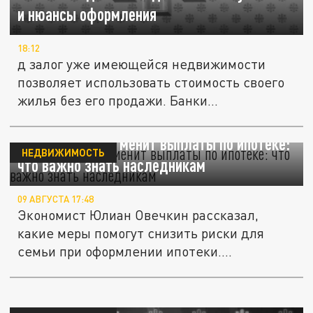
и нюансы оформления
18:12
д залог уже имеющейся недвижимости
позволяет использовать стоимость своего
жилья без его продажи. Банки...
Завещание не отменит выплаты по ипотеке:
НЕДВИЖИМОСТЬ
что важно знать наследникам
09 АВГУСТА 17:48
Экономист Юлиан Овечкин рассказал,
какие меры помогут снизить риски для
семьи при оформлении ипотеки....