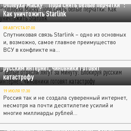
Оплеуха Маску. "Пора снять белые перчатки":
Как уничтожить Starlink
08 АВГУСТА 07:00
Спутниковая связь Starlink – одно из основных
и, возможно, самое главное преимущество
ВСУ в конфликте на...
"Целые отрасли лягут за минуту": Блокируя
русским интернет, чиновники готовят
катастрофу
19 ИЮЛЯ 17:30
Россия так и не создала суверенный интернет,
несмотря на почти десятилетие усилий и
многие миллиарды рублей...
"Не ошибка, это – вредительство!" Кто на