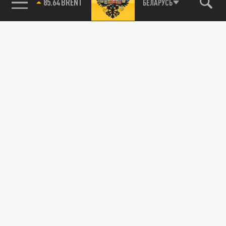
85.64 BRENT
БЕЛАРУСЬ
115093, г. Москва, переулок Партийный,
д.1, к.57, стр.3, эт.1, пом.I, ком.45
Тел.:
+7 (495) 374-77-73
info@tsargrad.tv
Адрес для пресс-релизов
press@tsargrad.tv