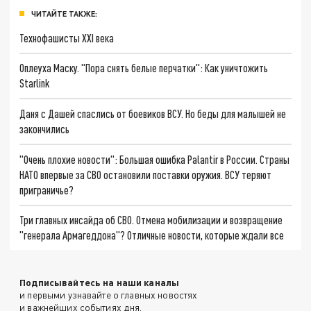
ЧИТАЙТЕ ТАКЖЕ:
Технофашисты XXI века
Оплеуха Маску. "Пора снять белые перчатки": Как уничтожить
Starlink
Даня с Дашей спаслись от боевиков ВСУ. Но беды для малышей не
закончились
"Очень плохие новости": Большая ошибка Palantir в России. Страны
НАТО впервые за СВО остановили поставки оружия. ВСУ теряют
приграничье?
Три главных инсайда об СВО. Отмена мобилизации и возвращение
"генерала Армагеддона"? Отличные новости, которые ждали все
Подписывайтесь на наши каналы
и первыми узнавайте о главных новостях
и важнейших событиях дня.