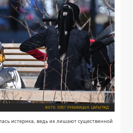
ФОТО: ОЛЕГ РУКАВИЦЫН. ЦАРЬГРАД
алась истерика, ведь их лишают существенной