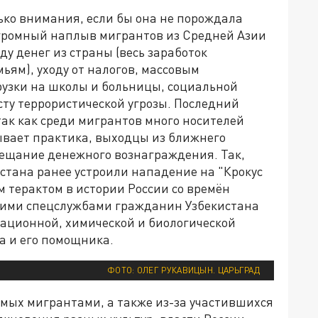
ько внимания, если бы она не порождала
Огромный наплыв мигрантов из Средней Азии
у денег из страны (весь заработок
ям), уходу от налогов, массовым
рузки на школы и больницы, социальной
сту террористической угрозы. Последний
так как среди мигрантов много носителей
зывает практика, выходцы из ближнего
бещание денежного вознаграждения. Так,
стана ранее устроили нападение на "Крокус
м терактом в истории России со времён
кими спецслужбами гражданин Узбекистана
иационной, химической и биологической
а и его помощника.
ФОТО: ОЛЕГ РУКАВИЦЫН. ЦАРЬГРАД
емых мигрантами, а также из-за участившихся