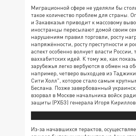
Миграционной сфере не уделяли бы стол
такое количество проблем для страны. 
и Закавказья приводит к массовому вывод
иностранцы пересылают домой своим семь
нарушениям правил торговли, росту наг
напряжённости, росту преступности и ро
аспект особенно волнует власти России, 
ваххабитских идей. К тому же, как пока
зарубежья легко вербуются в обмен на о
например, четверо выходцев из Таджики
Сити Холл", которое стало самым крупны
Беслана. Позже завербованный украинс
взорвал в Москве начальника войск рад
защиты (РХБЗ) генерала Игоря Кириллов
Из-за начавшихся терактов, осуществля