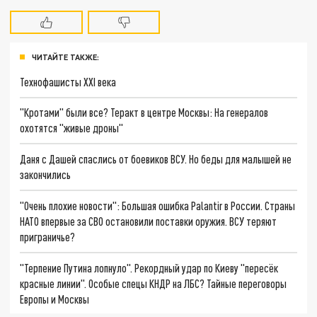
ЧИТАЙТЕ ТАКЖЕ:
Технофашисты XXI века
"Кротами" были все? Теракт в центре Москвы: На генералов
охотятся "живые дроны"
Даня с Дашей спаслись от боевиков ВСУ. Но беды для малышей не
закончились
"Очень плохие новости": Большая ошибка Palantir в России. Страны
НАТО впервые за СВО остановили поставки оружия. ВСУ теряют
приграничье?
"Терпение Путина лопнуло". Рекордный удар по Киеву "пересёк
красные линии". Особые спецы КНДР на ЛБС? Тайные переговоры
Европы и Москвы