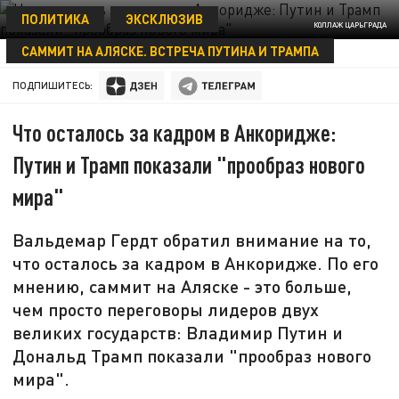
ПОЛИТИКА
ЭКСКЛЮЗИВ
КОЛЛАЖ ЦАРЬГРАДА
САММИТ НА АЛЯСКЕ. ВСТРЕЧА ПУТИНА И ТРАМПА
22 АВГУСТА 22:46
ПОДПИШИТЕСЬ:
Что осталось за кадром в Анкоридже:
Путин и Трамп показали "прообраз нового
мира"
Вальдемар Гердт обратил внимание на то,
что осталось за кадром в Анкоридже. По его
мнению, саммит на Аляске - это больше,
чем просто переговоры лидеров двух
великих государств: Владимир Путин и
Дональд Трамп показали "прообраз нового
мира".