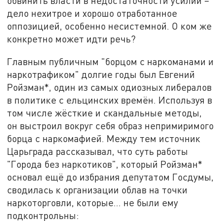
обвинить власти в недостаточности усилий –
дело нехитрое и хорошо отработанное
оппозицией, особенно несистемной. О ком же
конкретно может идти речь?
Главным публичным "борцом с наркоманами и
наркотрафиком" долгие годы был Евгений
Ройзман*, один из самых одиозных либералов
в политике с ельцинских времён. Используя в
том числе жёсткие и скандальные методы,
он выстроил вокруг себя образ непримиримого
борца с наркомафией. Между тем источник
Царьграда рассказывал, что суть работы
"Города без наркотиков", который Ройзман*
основал ещё до избрания депутатом Госдумы,
сводилась к организации облав на точки
наркоторговли, которые... не были ему
подконтрольны: