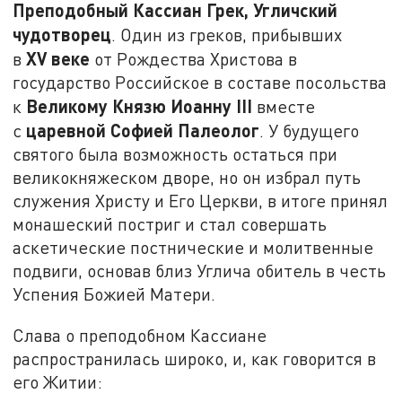
Преподобный Кассиан Грек, Угличский
чудотворец
. Один из греков, прибывших
XV
веке
в
от Рождества Христова в
государство Российское в составе посольства
Великому Князю Иоанну III
к
вместе
царевной Софией Палеолог
с
. У будущего
святого была возможность остаться при
великокняжеском дворе, но он избрал путь
служения Христу и Его Церкви, в итоге принял
монашеский постриг и стал совершать
аскетические постнические и молитвенные
подвиги, основав близ Углича обитель в честь
Успения Божией Матери.
Слава о преподобном Кассиане
распространилась широко, и, как говорится в
его Житии: