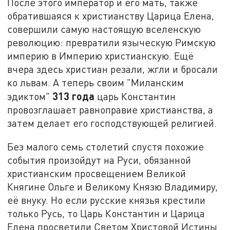
После этого император и его мать, также
обратившаяся к христианству Царица Елена,
совершили самую настоящую вселенскую
революцию: превратили языческую Римскую
империю в Империю христианскую. Ещё
вчера здесь христиан резали, жгли и бросали
ко львам. А теперь своим "Миланским
313 года
эдиктом"
царь Константин
провозглашает равноправие христианства, а
затем делает его господствующей религией.
Без малого семь столетий спустя похожие
события произойдут на Руси, обязанной
христианским просвещением Великой
Княгине Ольге и Великому Князю Владимиру,
её внуку. Но если русские князья крестили
только Русь, то Царь Константин и Царица
Елена просветили Светом Христовой Истины