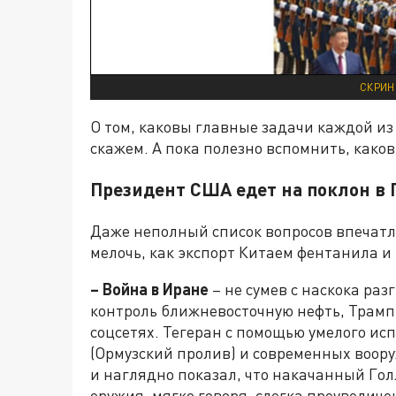
СКРИН
О том, каковы главные задачи каждой из
скажем. А пока полезно вспомнить, како
Президент США едет на поклон в
Даже неполный список вопросов впечатля
мелочь, как экспорт Китаем фентанила и
– Война в Иране
– не сумев с наскока раз
контроль ближневосточную нефть, Трамп
соцсетях. Тегеран с помощью умелого ис
(Ормузский пролив) и современных воор
и наглядно показал, что накачанный Го
оружия, мягко говоря, слегка преувеличе