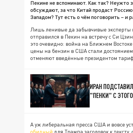
Пекине не вспоминают. Как так? Неужто з
обсуждают, за что Китай продаст Россию 
Западом? Тут есть о чём поговорить – и
Лишь ленивые да забывчивые эксперты н
отправился в Пекин на встречу с Си Цзи
это очевидно: война на Ближнем Востоке
цены на бензин в США стали достоянием
отменяют введённые президентом тар
ИРАН ПОДСТАВИЛ
"ПЕНКИ" С ЭТОГ
А уж либеральная пресса США и вовсе у
обидный
для Трампа заголовок к тексту,