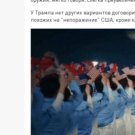
У Трампа нет других вариантов договорит
похожих на "непоражение" США, кроме ка