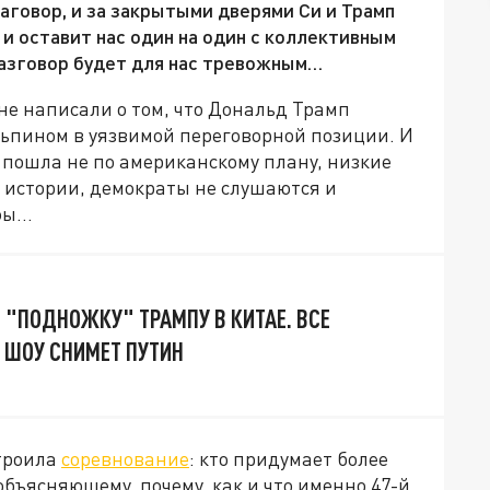
аговор, и за закрытыми дверями Си и Трамп
и оставит нас один на один с коллективным
 разговор будет для нас тревожным…
е написали о том, что Дональд Трамп
ньпином в уязвимой переговорной позиции. И
 пошла не по американскому плану, низкие
 истории, демократы не слушаются и
ифы…
 "ПОДНОЖКУ" ТРАМПУ В КИТАЕ. ВСЕ
О ШОУ СНИМЕТ ПУТИН
строила
соревнование
: кто придумает более
 объясняющему, почему, как и что именно 47-й