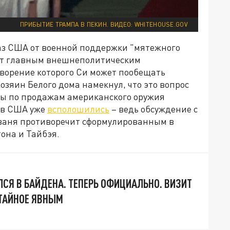
ПРИБЫТИЕ ТРАМПА В ПЕКИН. ВИДЕО: WHITEHOUSE.GOV
аз США от военной поддержки "мятежного
ют главным внешнеполитическим
творение которого Си может пообещать
озяин Белого дома намекнул, что это вопрос
осы по продажам американского оружия
 в США уже
всполошились
– ведь обсуждение с
ваня противоречит сформулированным в
она и Тайбэя.
ЛСЯ В БАЙДЕНА. ТЕПЕРЬ ОФИЦИАЛЬНО. ВИЗИТ
 ТАЙНОЕ ЯВНЫМ