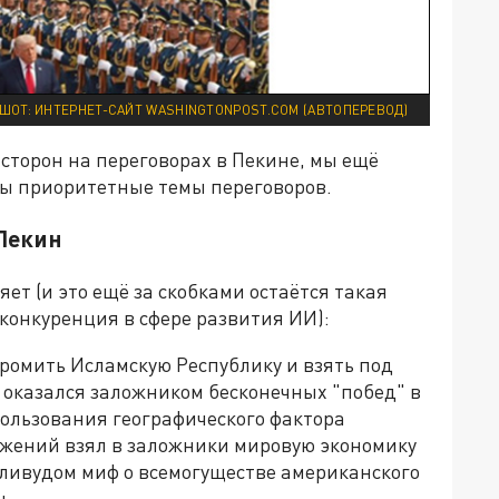
ШОТ: ИНТЕРНЕТ-САЙТ WASHINGTONPOST.COM (АВТОПЕРЕВОД)
 сторон на переговорах в Пекине, мы ещё
вы приоритетные темы переговоров.
 Пекин
ет (и это ещё за скобками остаётся такая
 конкуренция в сфере развития ИИ):
громить Исламскую Республику и взять под
 оказался заложником бесконечных "побед" в
пользования географического фактора
ужений взял в заложники мировую экономику
лливудом миф о всемогуществе американского
н.