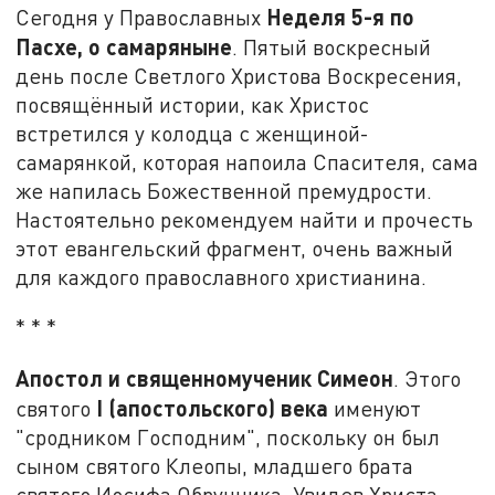
Неделя 5-я по
Сегодня у Православных
Пасхе, о самаряныне
. Пятый воскресный
день после Светлого Христова Воскресения,
посвящённый истории, как Христос
встретился у колодца с женщиной-
самарянкой, которая напоила Спасителя, сама
же напилась Божественной премудрости.
Настоятельно рекомендуем найти и прочесть
этот евангельский фрагмент, очень важный
для каждого православного христианина.
* * *
Апостол и священномученик Симеон
. Этого
I
(апостольского) века
святого
именуют
"сродником Господним", поскольку он был
сыном святого Клеопы, младшего брата
святого Иосифа Обручника. Увидев Христа,