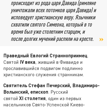
происходит из рода царя Давида (римляне
уничтожали всех потомков царя Давида) и
исповедует христианскую веру. Язычники
схватили святого Симеона, который в то
время был уже столетним старцем, и
после долгих мучений распяли на кресте.
Праведный Евлогий Странноприимец
.
IV века
Святой
, живший в Фиваиде и
прославившийся подвигом подлинно
христианского служения странникам.
Святитель Стефан Печерский, Владимиро-
Волынский, епископ
. Русский
XI
столетия
святой
, один из первых
насельников Свято-Успенской Киево-